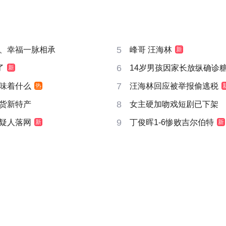
5
、幸福一脉相承
峰哥 汪海林
新
6
了
14岁男孩因家长放纵确诊
新
7
味着什么
汪海林回应被举报偷逃税
热
8
货新特产
女主硬加吻戏短剧已下架
9
疑人落网
丁俊晖1-6惨败吉尔伯特
新
新