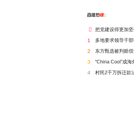


把党建设得更加坚
1
多地要求领导干部
2
东方甄选被判赔偿
3
“China Cool”
4
村民2千万拆迁款法