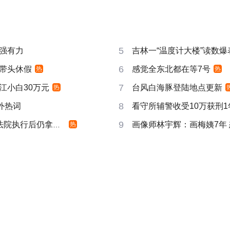
5
强有力
吉林一“温度计大楼”读数爆
6
带头休假
感觉全东北都在等7号
热
热
7
江小白30万元
台风白海豚登陆地点更新
热
8
成海外热词
看守所辅警收受10万获刑1
9
院执行后仍拿不到
画像师林宇辉：画梅姨7年
热