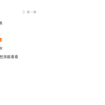

换一换
表
热
年
 想亲眼看看