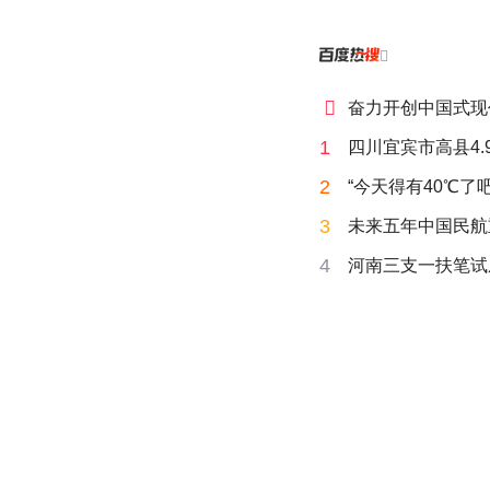


奋力开创中国式现
1
四川宜宾市高县4.
2
“今天得有40℃了
3
未来五年中国民航
4
河南三支一扶笔试