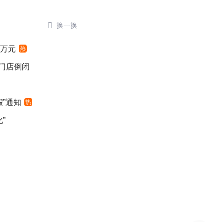

换一换
4万元
热
后门店倒闭
”通知
热
”