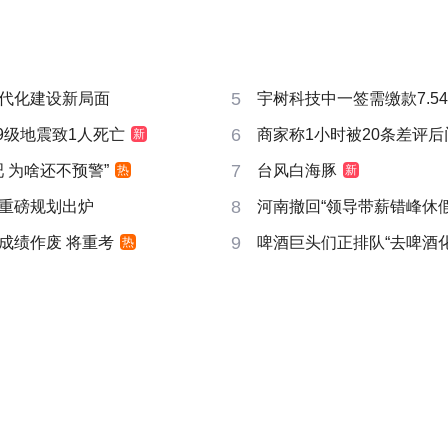
5
代化建设新局面
宇树科技中一签需缴款7.5
6
9级地震致1人死亡
商家称1小时被20条差评
新
7
吧 为啥还不预警”
台风白海豚
热
新
8
重磅规划出炉
河南撤回“领导带薪错峰休假
9
成绩作废 将重考
啤酒巨头们正排队“去啤酒化
热