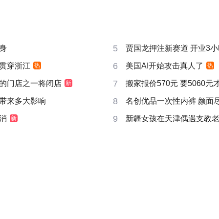
5
身
贾国龙押注新赛道 开业3
6
贯穿浙江
美国AI开始攻击真人了
热
热
7
的门店之一将闭店
搬家报价570元 要5060
新
8
带来多大影响
名创优品一次性内裤 颜面
9
消
新疆女孩在天津偶遇支教
新