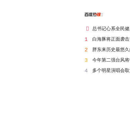


总书记心系全民健
1
白海豚将正面袭击
2
胖东来历史最悠久
3
今年第二强台风将
4
多个明星演唱会取