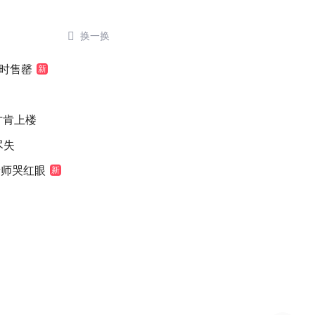

换一换
小时售罄
新
元才肯上楼
尽失
老师哭红眼
新